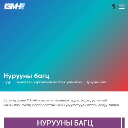
Нурууны багц
Нүүр
Төрөлжсөн мэргэшлийн тусламж үйлчилгээ
Нурууны багц
Бүтэн нурууны MRI+Ai ясны эмгэг нөлөөлөх эрдэс бодис, үе мөчний
шинжилгээ, бусад шаардлагатай цусны үзүүлэлтүүд багтсан давуу талтай.