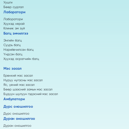
Уушги
Бөөр судлал
Лаборатори
Лаборатори
Хүүхэд нярай
Клиник эм зүй
Багц эмчилгээ
Энгийн багц
Суурь багц
Нарийвчилсан багц
Үндсэн багц
Хүүхэд асрагчийн багц
Мэс засал
Ерөнхий мэс засал
Нуруу нугасны мэс засал
Яс, үений мэс засал
Бөөр шээсний замын мэс засал
Бүдүүн шулуун гэдэсний мэс засал
Амбулатори
Дүрс оношилгоо
Дүрс оношилгоо
Дуран оношилгоо
Дуран оношилгоо