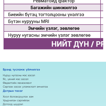
Брэнд тусламж үйлчилгээ
Нуруу нугасны мэс засал
Яс, үений мэс засал
Өвдөлтийн менежмент
Сэргээн засах уламжлалт эмчилгээ
Дотрын тасаг
Хоол боловсруулах зам
Урьдчилан сэргийлэх
Дотоод шүүрэл