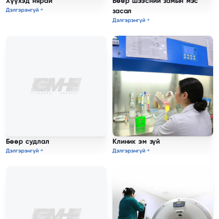
Хүүхэд нярай
Бөөр шээсний замын мэс
Дэлгэрэнгүй
засал
Дэлгэрэнгүй
Бөөр судлал
Клиник эм зүй
Дэлгэрэнгүй
Дэлгэрэнгүй