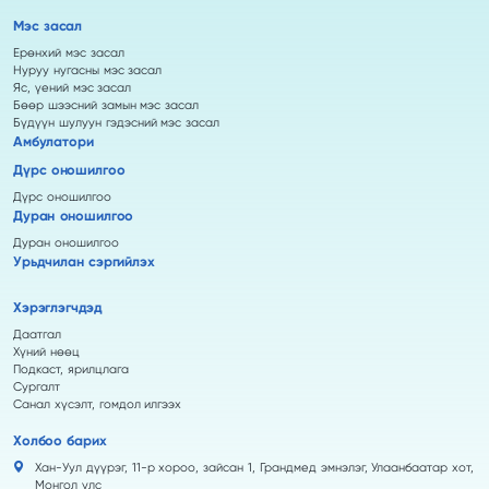
Мэс засал
Ерөнхий мэс засал
Нуруу нугасны мэс засал
Яс, үений мэс засал
Бөөр шээсний замын мэс засал
Бүдүүн шулуун гэдэсний мэс засал
Амбулатори
Дүрс оношилгоо
Дүрс оношилгоо
Дуран оношилгоо
Дуран оношилгоо
Урьдчилан сэргийлэх
Хэрэглэгчдэд
Даатгал
Хүний нөөц
Подкаст, ярилцлага
Сургалт
Санал хүсэлт, гомдол илгээх
Холбоо барих
Хан-Уул дүүрэг, 11-р хороо, зайсан 1, Грандмед эмнэлэг, Улаанбаатар хот,
Монгол улс