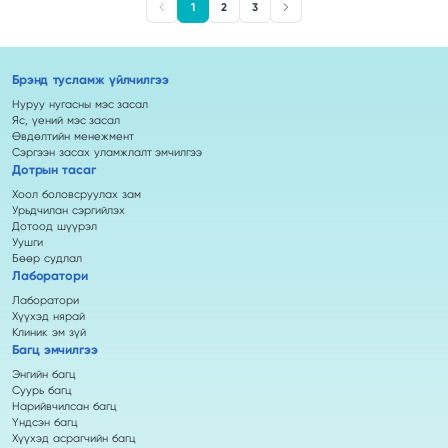
1
2
3
Брэнд тусламж үйлчилгээ
Нуруу нугасны мэс засал
Яс, үений мэс засал
Өвдөлтийн менежмент
Сэргээн засах уламжлалт эмчилгээ
Дотрын тасаг
Хоол боловсруулах зам
Урьдчилан сэргийлэх
Дотоод шүүрэл
Уушги
Бөөр судлал
Лаборатори
Лаборатори
Хүүхэд нярай
Клиник эм зүй
Багц эмчилгээ
Энгийн багц
Суурь багц
Нарийвчилсан багц
Үндсэн багц
Хүүхэд асрагчийн багц