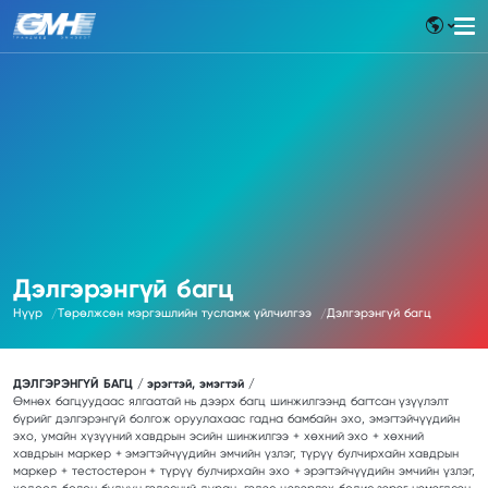
Дэлгэрэнгүй багц
Нүүр
Төрөлжсөн мэргэшлийн тусламж үйлчилгээ
Дэлгэрэнгүй багц
ДЭЛГЭРЭНГҮЙ БАГЦ / эрэгтэй, эмэгтэй /
Өмнөх багцуудаас ялгаатай нь дээрх багц шинжилгээнд багтсан үзүүлэлт
бүрийг дэлгэрэнгүй болгож оруулахаас гадна бамбайн эхо, эмэгтэйчүүдийн
эхо, умайн хүзүүний хавдрын эсийн шинжилгээ + хөхний эхо + хөхний
хавдрын маркер + эмэгтэйчүүдийн эмчийн үзлэг, түрүү булчирхайн хавдрын
маркер + тестостерон + түрүү булчирхайн эхо + эрэгтэйчүүдийн эмчийн үзлэг,