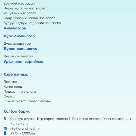
Ерөнхий мэс засал
Нуруу нугасны мэс засал
Яс, үений мэс засал
Бөөр шээсний замын мэс засал
Бүдүүн шулуун гэдэсний мэс засал
Амбулатори
Дүрс оношилгоо
Дүрс оношилгоо
Дуран оношилгоо
Дуран оношилгоо
Урьдчилан сэргийлэх
Хэрэглэгчдэд
Даатгал
Хүний нөөц
Подкаст, ярилцлага
Сургалт
Санал хүсэлт, гомдол илгээх
Холбоо барих
Хан-Уул дүүрэг, 11-р хороо, зайсан 1, Грандмед эмнэлэг, Улаанбаатар хот,
Монгол улс
info@grandmed.mn
(+976) 77000066