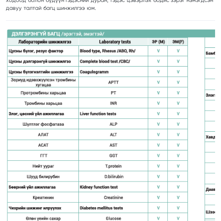
ходоод болон бүдүүн гэдэсний дуран, гэдэс цэвэрлэх бодис зэрэг нэмэгдсэн
давуу талтай багц шинжилгээ юм.