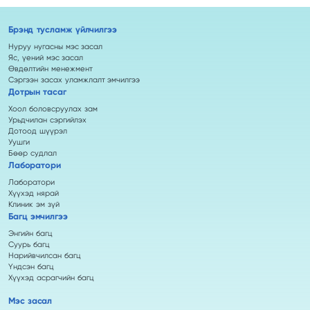
Брэнд тусламж үйлчилгээ
Нуруу нугасны мэс засал
Яс, үений мэс засал
Өвдөлтийн менежмент
Сэргээн засах уламжлалт эмчилгээ
Дотрын тасаг
Хоол боловсруулах зам
Урьдчилан сэргийлэх
Дотоод шүүрэл
Уушги
Бөөр судлал
Лаборатори
Лаборатори
Хүүхэд нярай
Клиник эм зүй
Багц эмчилгээ
Энгийн багц
Суурь багц
Нарийвчилсан багц
Үндсэн багц
Хүүхэд асрагчийн багц
Мэс засал