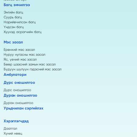
Багц эмчилгээ
Энгийн багц
Суурь багц
Нарийвчилсан багц
Үндсэн багц
Хүүхэд асрагчийн багц
Мэс засал
Ерөнхий мэс засал
Нуруу нугасны мэс засал
Яс, үений мэс засал
Бөөр шээсний замын мэс засал
Бүдүүн шулуун гэдэсний мэс засал
Амбулатори
Дүрс оношилгоо
Дүрс оношилгоо
Дуран оношилгоо
Дуран оношилгоо
Урьдчилан сэргийлэх
Хэрэглэгчдэд
Даатгал
Хүний нөөц