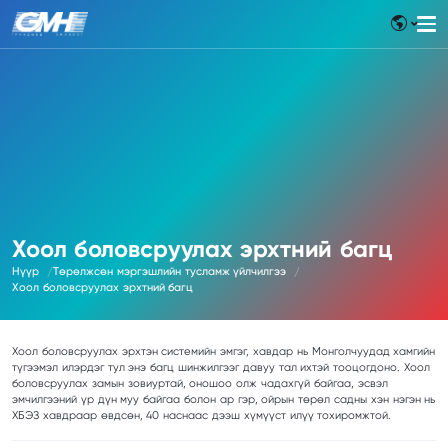
Хоол боловсруулах эрхтний багц
Нүүр
Төрөлжсөн мэргэшлийн тусламж үйлчилгээ
Хоол боловсруулах эрхтний багц
Хоол боловсруулах эрхтэн системийн эмгэг, хавдар нь Монголчуудад хамгийн
түгээмэл илэрдэг тул энэ багц шинжилгээг давуу тал ихтэй тооцогдоно. Хоол
боловсруулах замын зовиуртай, оношоо олж чадахгүй байгаа, эсвэл
эмчилгээний үр дүн муу байгаа болон ар гэр, ойрын төрөл садны хэн нэгэн нь
ХБЭЗ хавдраар өвдсөн, 40 наснаас дээш хүмүүст илүү тохиромжтой.