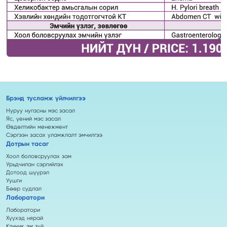
Брэнд тусламж үйлчилгээ
Нуруу нугасны мэс засал
Яс, үений мэс засал
Өвдөлтийн менежмент
Сэргээн засах уламжлалт эмчилгээ
Дотрын тасаг
Хоол боловсруулах зам
Урьдчилан сэргийлэх
Дотоод шүүрэл
Уушги
Бөөр судлал
Лаборатори
Лаборатори
Хүүхэд нярай
Клиник эм зүй