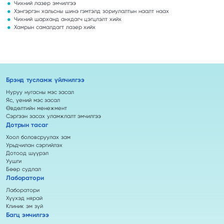
Чихний лазер эмчилгээ
Хэнгэргэн хальсны шинэ гэмтэлд зориулалтын наалт наах
Чихний шарханд анхдагч цэгцлэлт хийх
Хамрын самалдагт лазер хийх
Брэнд тусламж үйлчилгээ
Нуруу нугасны мэс засал
Яс, үений мэс засал
Өвдөлтийн менежмент
Сэргээн засах уламжлалт эмчилгээ
Дотрын тасаг
Хоол боловсруулах зам
Урьдчилан сэргийлэх
Дотоод шүүрэл
Уушги
Бөөр судлал
Лаборатори
Лаборатори
Хүүхэд нярай
Клиник эм зүй
Багц эмчилгээ