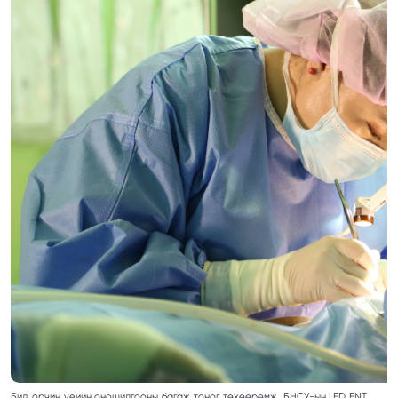
Бид орчин үеийн оношилгооны багаж тоног төхөөрөмж, БНСУ-ын LED ENT