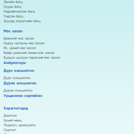
Энгийн багц
Суурь багц
Нарийвчилсан багц
Үндсэн багц
Хүүхэд асрагчийн багц
Мэс засал
Ерөнхий мэс засал
Нуруу нугасны мэс засал
Яс, үений мэс засал
Бөөр шээсний замын мэс засал
Бүдүүн шулуун гэдэсний мэс засал
Амбулатори
Дүрс оношилгоо
Дүрс оношилгоо
Дуран оношилгоо
Дуран оношилгоо
Урьдчилан сэргийлэх
Хэрэглэгчдэд
Даатгал
Хүний нөөц
Подкаст, ярилцлага
Сургалт