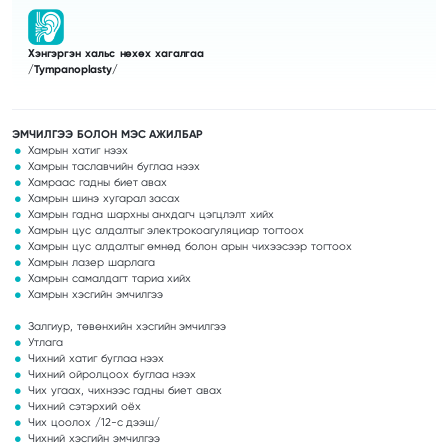
Хэнгэргэн хальс нөхөх хагалгаа
/Tympanoplasty/
ЭМЧИЛГЭЭ БОЛОН МЭС АЖИЛБАР
Хамрын хатиг нээх
Хамрын таславчийн буглаа нээх
Хамраас гадны биет авах
Хамрын шинэ хугарал засах
Хамрын гадна шархны анхдагч цэгцлэлт хийх
Хамрын цус алдалтыг электрокоагуляциар тогтоох
Хамрын цус алдалтыг өмнөд болон арын чихээсээр тогтоох
Хамрын лазер шарлага
Хамрын самалдагт тариа хийх
Хамрын хэсгийн эмчилгээ
Залгиур, төвөнхийн хэсгийн эмчилгээ
Утлага
Чихний хатиг буглаа нээх
Чихний ойролцоох буглаа нээх
Чих угаах, чихнээс гадны биет авах
Чихний сэтэрхий оёх
Чих цоолох /12-с дээш/
Чихний хэсгийн эмчилгээ