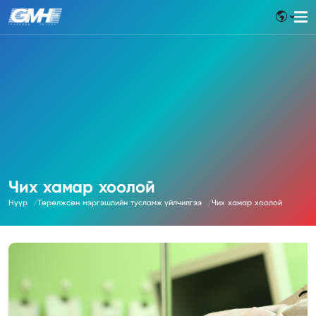
Чих хамар хоолой
Нүүр
Төрөлжсөн мэргэшлийн тусламж үйлчилгээ
Чих хамар хоолой