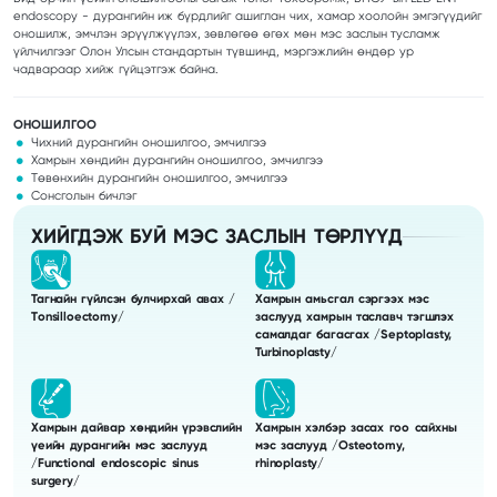
endoscopy - дурангийн иж бүрдлийг ашиглан чих, хамар хоолойн эмгэгүүдийг
оношилж, эмчлэн эрүүлжүүлэх, зөвлөгөө өгөх мөн мэс заслын тусламж
үйлчилгээг Олон Улсын стандартын түвшинд, мэргэжлийн өндөр ур
чадвараар хийж гүйцэтгэж байна.
ОНОШИЛГОО
Чихний дурангийн оношилгоо, эмчилгээ
Хамрын хөндийн дурангийн оношилгоо, эмчилгээ
Төвөнхийн дурангийн оношилгоо, эмчилгээ
Сонсголын бичлэг
ХИЙГДЭЖ БУЙ МЭС ЗАСЛЫН ТӨРЛҮҮД
Тагнайн гүйлсэн булчирхай авах /
Хамрын амьсгал сэргээх мэс
Тonsilloectomy/
заслууд хамрын таславч тэгшлэх
самалдаг багасгах /Septoplasty,
Turbinoplasty/
Хамрын дайвар хөндийн үрэвслийн
Хамрын хэлбэр засах гоо сайхны
үеийн дурангийн мэс заслууд
мэс заслууд /Osteotomy,
/Functional endoscopic sinus
rhinoplasty/
surgery/