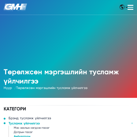
Төрөлжсөн мэргэшлийн тусламж
үйлчилгээ
Нүүр
Төрөлжсөн мэргэшлийн тусламж үйлчилгээ
КАТЕГОРИ
Брэнд тусламж үйлчилгээ
Тусламж үйлчилгээ
Мэс заслын нэгдсэн тасаг
Дотрын тасаг
Амбулатори