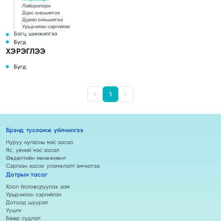
Лаборатори
Дүрс оношилгоо
Дуран оношилгоо
Урьдчилан сэргийлэх
Багц шинжилгээ
Бүгд
ХЭРЭГЛЭЭ
Бүгд
1
Брэнд тусламж үйлчилгээ
Нуруу нугасны мэс засал
Яс, үений мэс засал
Өвдөлтийн менежмент
Сэргээн засах уламжлалт эмчилгээ
Дотрын тасаг
Хоол боловсруулах зам
Урьдчилан сэргийлэх
Дотоод шүүрэл
Уушги
Бөөр судлал