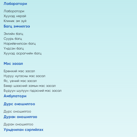
Лаборатори
Лаборатори
Хүүхэд нярай
Клиник эм зүй
Багц эмчилгээ
Энгийн багц
Суурь багц
Нарийвчилсан багц
Үндсэн багц
Хүүхэд асрагчийн багц
Мэс засал
Ерөнхий мэс засал
Нуруу нугасны мэс засал
Яс, үений мэс засал
Бөөр шээсний замын мэс засал
Бүдүүн шулуун гэдэсний мэс засал
Амбулатори
Дүрс оношилгоо
Дүрс оношилгоо
Дуран оношилгоо
Дуран оношилгоо
Урьдчилан сэргийлэх