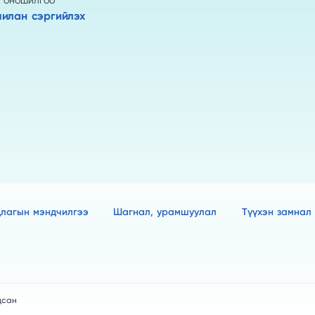
 оношилгоо
илан сэргийлэх
длагын мэндчилгээ
Шагнал, урамшуулал
Түүхэн замнал
дсан