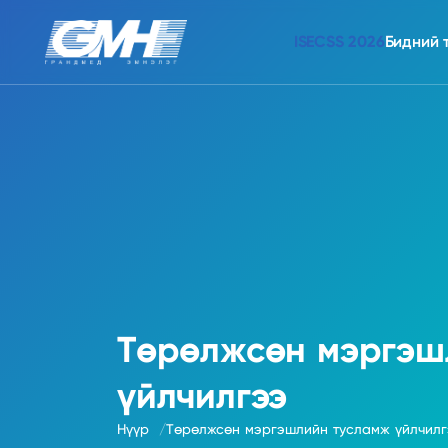
ISECSS 2026
Бидний 
Төрөлжсөн мэргэш
үйлчилгээ
Нүүр
Төрөлжсөн мэргэшлийн тусламж үйлчилг