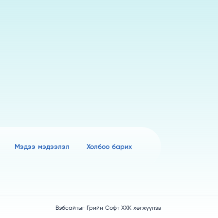
Мэдээ мэдээлэл
Холбоо барих
Вэбсайт
ыг
Грийн Софт ХХК
хөгжүүлэв