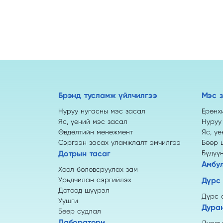
Брэнд тусламж үйлчилгээ
Мэс 
Нуруу нугасны мэс засал
Ерөнх
Яс, үений мэс засал
Нуруу
Өвдөлтийн менежмент
Яс, ү
Сэргээн засах уламжлалт эмчилгээ
Бөөр 
Дотрын тасаг
Бүдүү
Амбу
Хоол боловсруулах зам
Урьдчилан сэргийлэх
Дүрс
Дотоод шүүрэл
Дүрс 
Уушги
Дура
Бөөр судлал
Лаборатори