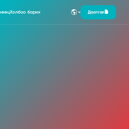
нөөц
Холбоо барих
Даатгал