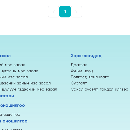
1
засал
Хэрэглэгчдэд
ий мэс засал
Даатгал
 нугасны мэс засал
Хүний нөөц
ений мэс засал
Подкаст, ярилцлага
шээсний замын мэс засал
Сургалт
н шулуун гэдэсний мэс засал
Санал хүсэлт, гомдол илгээх
латори
 оношилгоо
оношилгоо
н оношилгоо