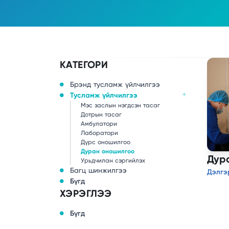
КАТЕГОРИ
Брэнд тусламж үйлчилгээ
Тусламж үйлчилгээ
Мэс заслын нэгдсэн тасаг
Дотрын тасаг
Амбулатори
Лаборатори
Дүрс оношилгоо
Дуран оношилгоо
Дур
Урьдчилан сэргийлэх
Багц шинжилгээ
Дэлгэ
Бүгд
ХЭРЭГЛЭЭ
Бүгд