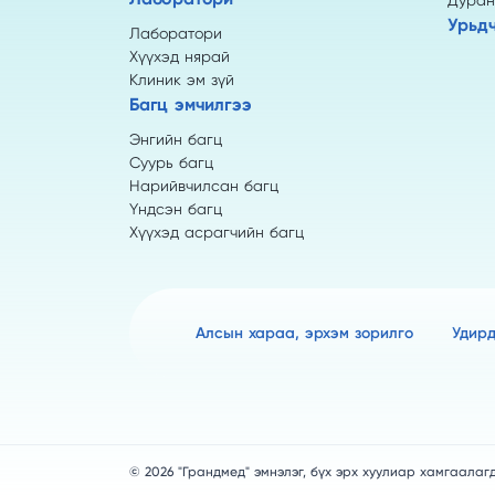
Дуран
Урьдч
Лаборатори
Хүүхэд нярай
Клиник эм зүй
Багц эмчилгээ
Энгийн багц
Суурь багц
Нарийвчилсан багц
Үндсэн багц
Хүүхэд асрагчийн багц
Алсын хараа, эрхэм зорилго
Удир
© 2026 "Грандмед" эмнэлэг, бүх эрх хуулиар хамгаалаг