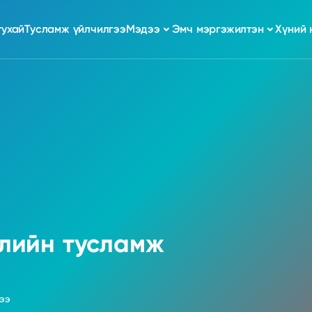
тухай
Тусламж үйлчилгээ
Мэдээ
Эмч мэргэжилтэн
Хүний 
лийн тусламж
ээ