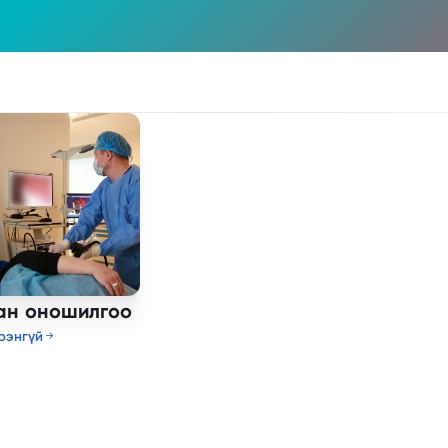
ан оношилгоо
рэнгүй