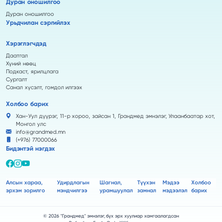
Дуран оношилгоо
Дуран оношилгоо
Урьдчилан сэргийлэх
Хэрэглэгчдэд
Даатгал
Хүний нөөц
Подкаст, ярилцлага
Сургалт
Санал хүсэлт, гомдол илгээх
Холбоо барих
Хан-Уул дүүрэг, 11-р хороо, зайсан 1, Грандмед эмнэлэг, Улаанбаатар хот,
Монгол улс
info@grandmed.mn
(+976) 77000066
Бидэнтэй нэгдэх
Алсын хараа,
Удирдлагын
Шагнал,
Түүхэн
Мэдээ
Холбоо
эрхэм зорилго
мэндчилгээ
урамшуулал
замнал
мэдээлэл
барих
© 2026 "Грандмед" эмнэлэг, бүх эрх хуулиар хамгаалагдсан