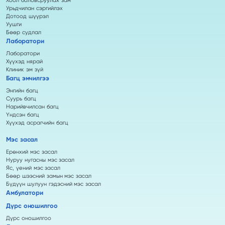
Хоол боловсруулах зам
Урьдчилан сэргийлэх
Дотоод шүүрэл
Уушги
Бөөр судлал
Лаборатори
Лаборатори
Хүүхэд нярай
Клиник эм зүй
Багц эмчилгээ
Энгийн багц
Суурь багц
Нарийвчилсан багц
Үндсэн багц
Хүүхэд асрагчийн багц
Мэс засал
Ерөнхий мэс засал
Нуруу нугасны мэс засал
Яс, үений мэс засал
Бөөр шээсний замын мэс засал
Бүдүүн шулуун гэдэсний мэс засал
Амбулатори
Дүрс оношилгоо
Дүрс оношилгоо