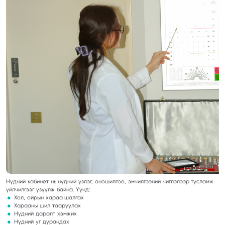
Нүдний кабинет нь нүдний үзлэг, оношилгоо, эмчилгээний чиглэлээр тусламж
үйлчилгээг үзүүлж байна. Үүнд:
Хол, ойрын хараа шалгах
Харааны шил тааруулах
Нүдний даралт хэмжих
Нүдний уг дурандах