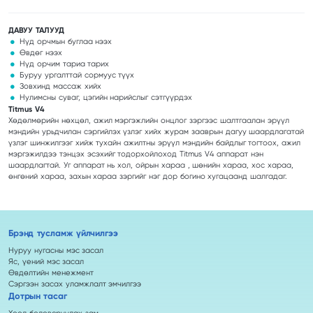
ДАВУУ ТАЛУУД
Нүд орчмын буглаа нээх
Өвдөг нээх
Нүд орчим тариа тарих
Буруу ургалттай сормуус түүх
Зовхинд массаж хийх
Нулимсны суваг, цэгийн нарийслыг сэтгүүрдэх
Titmus V4
Хөдөлмөрийн нөхцөл, ажил мэргэжлийн онцлог зэргээс шалтгаалан эрүүл
мэндийн урьдчилан сэргийлэх үзлэг хийх журам зааврын дагуу шаардлагатай
үзлэг шинжилгээг хийж тухайн ажилтны эрүүл мэндийн байдлыг тогтоох, ажил
мэргэжилдээ тэнцэх эсэхийг тодорхойлоход Titmus V4 аппарат нэн
шаардлагтай. Уг аппарат нь хол, ойрын хараа , шөнийн хараа, хос хараа,
өнгөний хараа, захын хараа зэргийг нэг дор богино хугацаанд шалгадаг.
Брэнд тусламж үйлчилгээ
Нуруу нугасны мэс засал
Яс, үений мэс засал
Өвдөлтийн менежмент
Сэргээн засах уламжлалт эмчилгээ
Дотрын тасаг